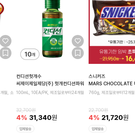
컨디션헛개수
스니커즈
씨제이제일제당(주) 헛개컨디션파워
MARS CHOCOLATE
6개월, 소
100mL, 10EA/PK, 제조일로부터24개월
760g, 제조일로부터12개월
32,700
원
22,700
원
4
%
31,340
원
4
%
21,720
원
업체발송
업체발송