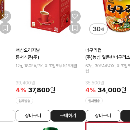
맥심오리지날
너구리컵
동서식품(주)
(주)농심 얼큰한너구리
12g, 180EA/PK, 제조일로부터18개월
62g, 30EA/BOX, 제조
컵
39,400
원
35,500
원
4
%
37,800
원
4
%
34,000
원
업체발송
업체발송
장바구니
구매하기
장바구니