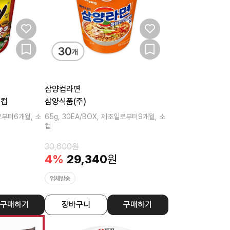
삼양컵라면
소컵
삼양식품(주)
일로부터6개월, 소
65g, 30EA/BOX, 제조일로부터9개월, 소
컵
30,600
원
4
%
29,340
원
업체발송
구매하기
장바구니
구매하기