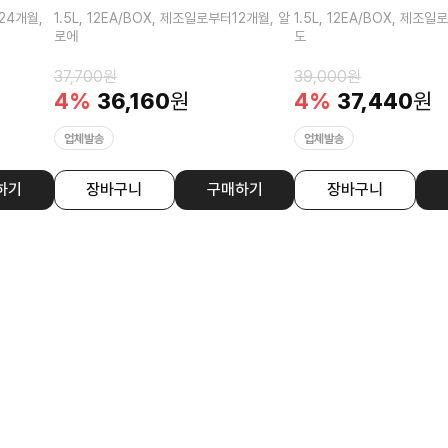
터24개월,
1.5L, 12EA/BOX, 제조일로부터12개월, 알
1.5L, 12EA/BOX, 제조
로에
도
37,700
원
39,000
원
4
%
36,160
원
4
%
37,440
원
업체발송
업체발송
하기
장바구니
구매하기
장바구니