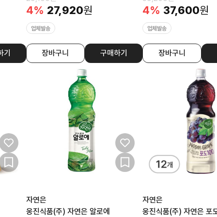
4
%
27,920
원
4
%
37,600
원
업체발송
업체발송
하기
장바구니
구매하기
장바구니
자연은
자연은
웅진식품(주) 자연은 알로에
웅진식품(주) 자연은 포