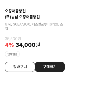
오징어짬뽕컵
(주)농심 오징어짬뽕컵
67g, 30EA/BOX, 제조일로부터6개월, 소
컵
35,500
원
4
%
34,000
원
업체발송
장바구니
구매하기