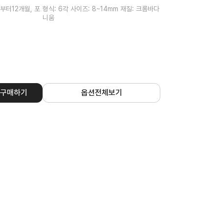
일로부터12개월, 포
형식: 6각 사이즈: 8~14mm 재질: 크롬바다
니움
구매하기
옵션전체보기