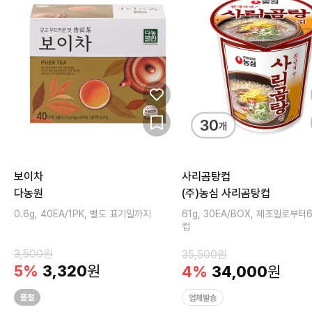
보이차
사리곰탕컵
다농원
(주)농심 사리곰탕컵
0.6g, 40EA/1PK, 별도 표기일까지
61g, 30EA/BOX, 제조일로부터
컵
3,500
원
35,500
원
5
%
3,320
원
4
%
34,000
원
품절
업체발송