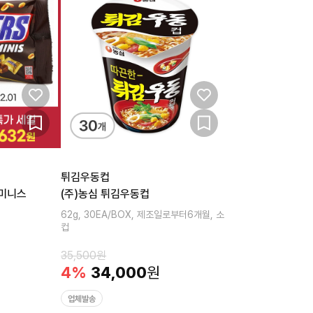
튀김우동컵
 미니스
(주)농심 튀김우동컵
62g, 30EA/BOX, 제조일로부터6개월, 소
컵
35,500
원
4
%
34,000
원
업체발송