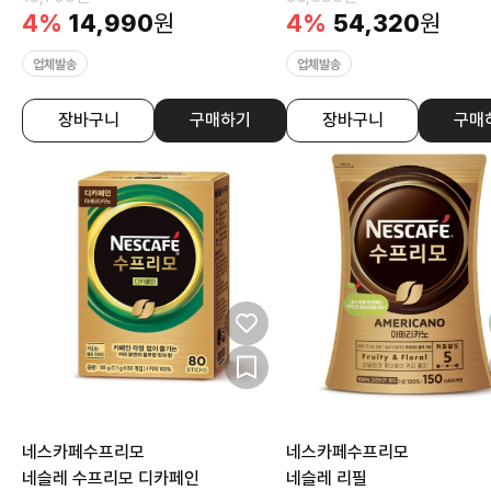
4
%
14,990
원
4
%
54,320
원
업체발송
업체발송
장바구니
구매하기
장바구니
구매
네스카페수프리모
네스카페수프리모
네슬레 수프리모 디카페인
네슬레 리필