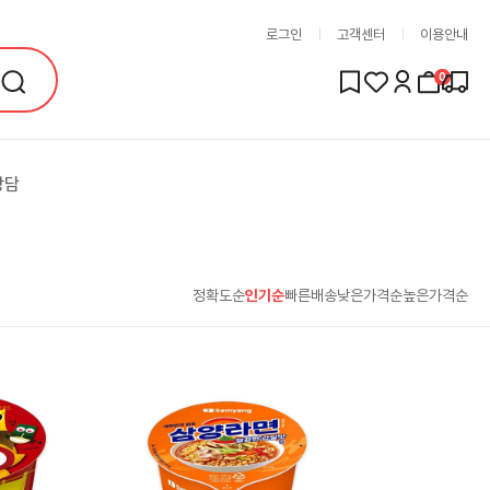
로그인
고객센터
이용안내
0
상담
정확도순
인기순
빠른배송
낮은가격순
높은가격순