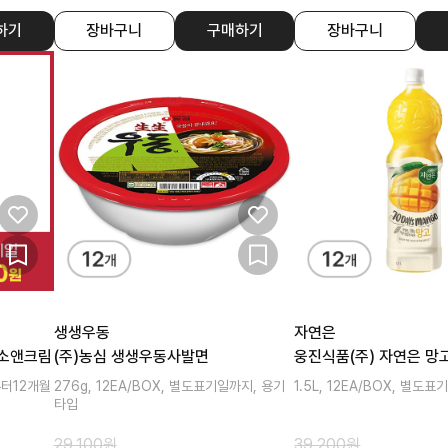
하기
장바구니
구매하기
장바구니
생생우동
자연은
레소앤크림
(주)농심 생생우동사발면
웅진식품(주) 자연은 망
부터12개월
276g, 12EA/BOX, 별도표기일까지, 용기
1.5L, 12EA/BOX, 별도
타입
29,100
원
39,200
원