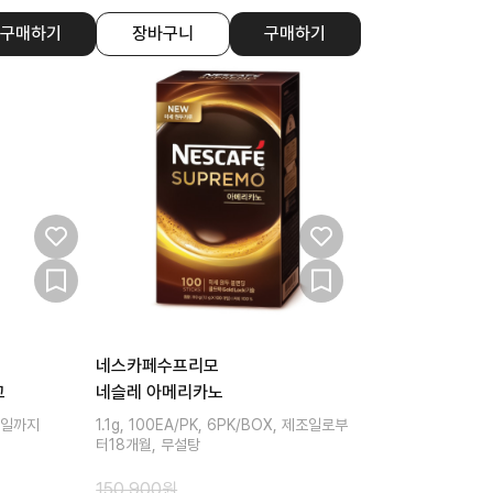
구매하기
장바구니
구매하기
네스카페수프리모
고
네슬레 아메리카노
표기일까지
1.1g, 100EA/PK, 6PK/BOX, 제조일로부
터18개월, 무설탕
150,900
원