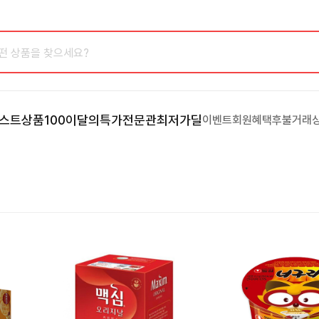
스트상품100
이달의특가
전문관
최저가딜
이벤트
회원혜택
후불거래