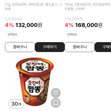
1.1g, 80EA/PK, 6PK/BOX, 별도표기, 스
150g, 12EA/BOX, 제조일로부
틱형
리필형, 지퍼백
137,500
원
175,000
원
4
%
132,000
원
4
%
168,000
원
업체발송
업체발송
장바구니
구매하기
장바구니
구매