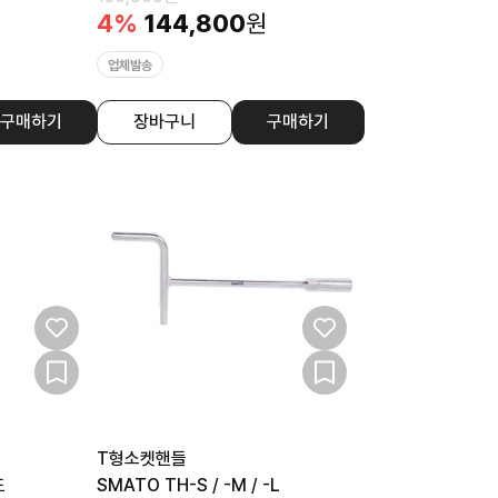
4
%
144,800
원
업체발송
구매하기
장바구니
구매하기
T형소켓핸들
도
SMATO TH-S / -M / -L