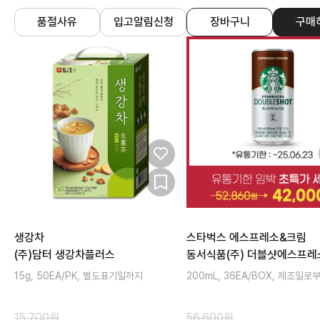
품절사유
입고알림신청
장바구니
구매
생강차
스타벅스 에스프레소&크림
(주)담터 생강차플러스
동서식품(주) 더블샷에스프
15g, 50EA/PK, 별도표기일까지
200mL, 36EA/BOX, 제조일로
15,700
원
56,600
원