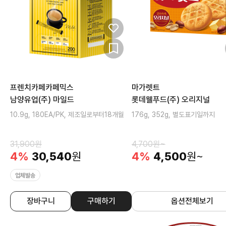
프렌치카페카페믹스
마가렛트
남양유업(주) 마일드
롯데웰푸드(주) 오리지널
10.9g, 180EA/PK, 제조일로부터18개월
176g, 352g, 별도표기일까지
31,900
원
4,700
원~
4
%
30,540
원
4
%
4,500
원~
업체발송
장바구니
구매하기
옵션전체보기