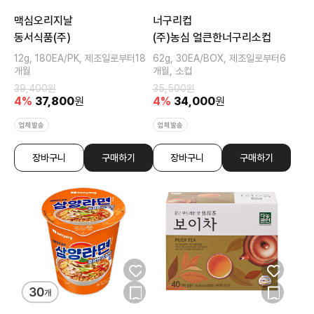
맥심오리지날
너구리컵
동서식품(주)
(주)농심 얼큰한너구리소컵
12g, 180EA/PK, 제조일로부터18
62g, 30EA/BOX, 제조일로부터6
개월
개월, 소컵
39,400
원
35,500
원
4
%
37,800
원
4
%
34,000
원
업체발송
업체발송
장바구니
구매하기
장바구니
구매하기