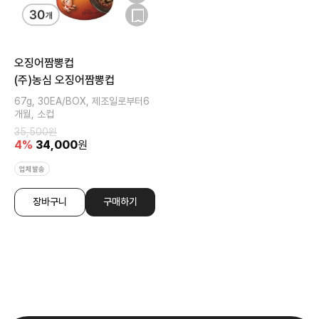
오징어짬뽕컵
(주)농심 오징어짬뽕컵
67g, 30EA/BOX, 제조일로부터6
개월, 소컵
35,500
원
4
%
34,000
원
업체발송
장바구니
구매하기