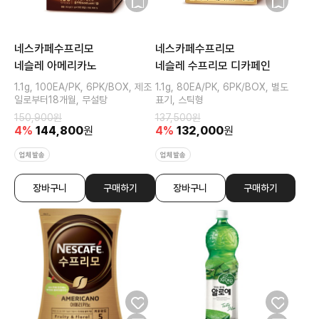
네스카페수프리모
네스카페수프리모
네슬레 아메리카노
네슬레 수프리모 디카페인
1.1g, 100EA/PK, 6PK/BOX, 제조
1.1g, 80EA/PK, 6PK/BOX, 별도
일로부터18개월, 무설탕
표기, 스틱형
150,900
원
137,500
원
4
%
144,800
원
4
%
132,000
원
업체발송
업체발송
장바구니
구매하기
장바구니
구매하기