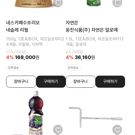
네스카페수프리모
자연은
네슬레 리필
웅진식품(주) 자연은 알로에
150g, 12EA/BOX, 제조일로부터2
1.5L, 12EA/BOX, 제조일로부터12
4개월, 리필형, 지퍼백
개월, 알로에
175,000
원
37,700
원
4
%
168,000
원
4
%
36,160
원
업체발송
업체발송
장바구니
구매하기
장바구니
구매하기