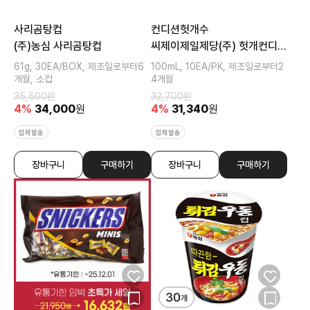
사리곰탕컵
컨디션헛개수
(주)농심 사리곰탕컵
씨제이제일제당(주) 헛개컨디션
파워
61g, 30EA/BOX, 제조일로부터6
100mL, 10EA/PK, 제조일로부터2
개월, 소컵
4개월
35,500
원
32,700
원
4
%
34,000
원
4
%
31,340
원
업체발송
업체발송
장바구니
구매하기
장바구니
구매하기