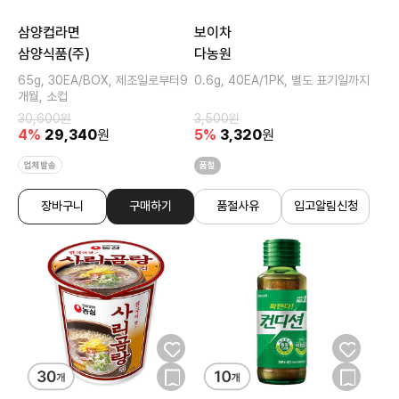
삼양컵라면
보이차
삼양식품(주)
다농원
65g, 30EA/BOX, 제조일로부터9
0.6g, 40EA/1PK, 별도 표기일까지
개월, 소컵
30,600
원
3,500
원
4
%
29,340
원
5
%
3,320
원
업체발송
품절
장바구니
구매하기
품절사유
입고알림신청