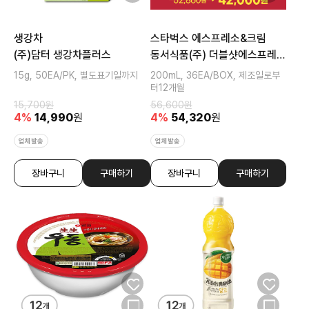
생강차
스타벅스 에스프레소&크림
(주)담터 생강차플러스
동서식품(주) 더블샷에스프레소
앤크림
15g, 50EA/PK, 별도표기일까지
200mL, 36EA/BOX, 제조일로부
터12개월
15,700
원
56,600
원
4
%
14,990
원
4
%
54,320
원
업체발송
업체발송
장바구니
구매하기
장바구니
구매하기