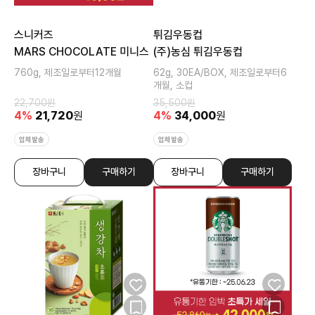
스니커즈
튀김우동컵
MARS CHOCOLATE 미니스
(주)농심 튀김우동컵
760g, 제조일로부터12개월
62g, 30EA/BOX, 제조일로부터6
개월, 소컵
22,700
원
35,500
원
4
%
21,720
원
4
%
34,000
원
업체발송
업체발송
장바구니
구매하기
장바구니
구매하기