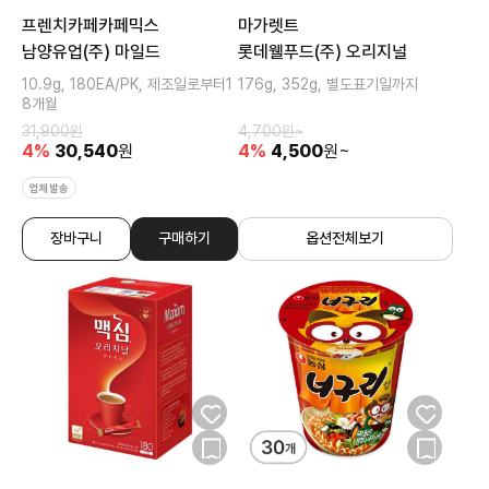
프렌치카페카페믹스
마가렛트
남양유업(주) 마일드
롯데웰푸드(주) 오리지널
10.9g, 180EA/PK, 제조일로부터1
176g, 352g, 별도표기일까지
8개월
31,900
원
4,700
원~
4
%
30,540
원
4
%
4,500
원~
업체발송
장바구니
구매하기
옵션전체보기