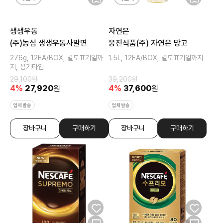
생생우동
자연은
(주)농심 생생우동사발면
웅진식품(주) 자연은 망고
276g, 12EA/BOX, 별도표기일까
1.5L, 12EA/BOX, 별도표기일까지
지, 용기타입
29,100
원
39,200
원
4
%
27,920
원
4
%
37,600
원
업체발송
업체발송
장바구니
구매하기
장바구니
구매하기