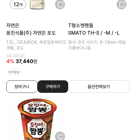
자연은
T형소켓핸들
웅진식품(주) 자연은 포도
SMATO TH-S / -M / -L
1.5L, 12EA/BOX, 제조일로부터12
형식: 6각 사이즈: 8~14mm 재질:
개월, 포도
크롬바다니움
39,000
원
4
%
37,440
원
업체발송
장바구니
구매하기
옵션전체보기