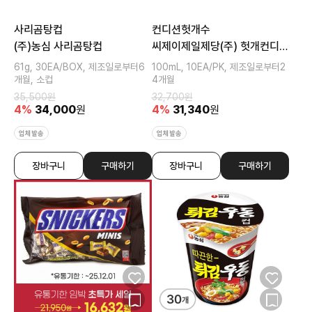
사리곰탕컵
컨디션헛개수
(주)농심 사리곰탕컵
씨제이제일제당(주) 헛개컨디션
파워
61g, 30EA/BOX, 제조일로부터6
100mL, 10EA/PK, 제조일로부터2
개월, 소컵
4개월
35,500
원
32,700
원
4
%
34,000
원
4
%
31,340
원
업체발송
업체발송
장바구니
구매하기
장바구니
구매하기