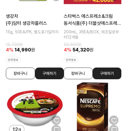
생강차
스타벅스 에스프레소&크림
(주)담터 생강차플러스
동서식품(주) 더블샷에스프레소
앤크림
15g, 50EA/PK, 별도표기일까지
200mL, 36EA/BOX, 제조일로부
터12개월
15,700
원
56,600
원
4
%
14,990
원
4
%
54,320
원
업체발송
업체발송
장바구니
구매하기
장바구니
구매하기