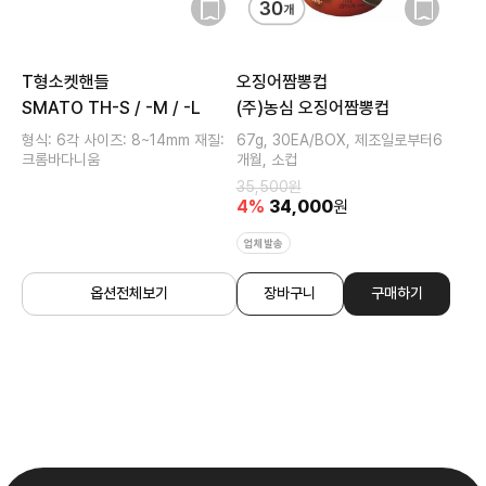
T형소켓핸들
오징어짬뽕컵
SMATO TH-S / -M / -L
(주)농심 오징어짬뽕컵
형식: 6각 사이즈: 8~14mm 재질:
67g, 30EA/BOX, 제조일로부터6
크롬바다니움
개월, 소컵
35,500
원
4
%
34,000
원
업체발송
옵션전체보기
장바구니
구매하기