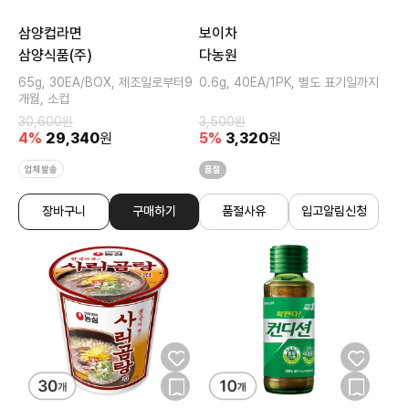
삼양컵라면
보이차
삼양식품(주)
다농원
65g, 30EA/BOX, 제조일로부터9
0.6g, 40EA/1PK, 별도 표기일까지
개월, 소컵
30,600
원
3,500
원
4
%
29,340
원
5
%
3,320
원
업체발송
품절
장바구니
구매하기
품절사유
입고알림신청