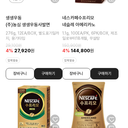
생생우동
네스카페수프리모
(주)농심 생생우동사발면
네슬레 아메리카노
276g, 12EA/BOX, 별도표기일까
1.1g, 100EA/PK, 6PK/BOX, 제조
지, 용기타입
일로부터18개월, 무설탕
29,100
원
150,900
원
4
%
27,920
원
4
%
144,800
원
업체발송
업체발송
장바구니
구매하기
장바구니
구매하기