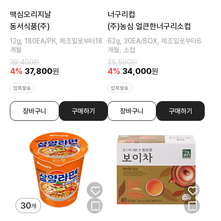
맥심오리지날
너구리컵
동서식품(주)
(주)농심 얼큰한너구리소컵
12g, 180EA/PK, 제조일로부터18
62g, 30EA/BOX, 제조일로부터6
개월
개월, 소컵
39,400
원
35,500
원
4
%
37,800
원
4
%
34,000
원
업체발송
업체발송
장바구니
구매하기
장바구니
구매하기