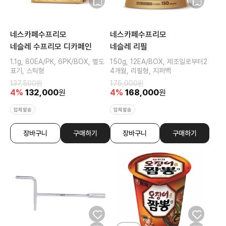
네스카페수프리모
네스카페수프리모
네슬레 수프리모 디카페인
네슬레 리필
1.1g, 80EA/PK, 6PK/BOX, 별도
150g, 12EA/BOX, 제조일로부터2
표기, 스틱형
4개월, 리필형, 지퍼백
137,500
원
175,000
원
4
%
132,000
원
4
%
168,000
원
업체발송
업체발송
장바구니
구매하기
장바구니
구매하기