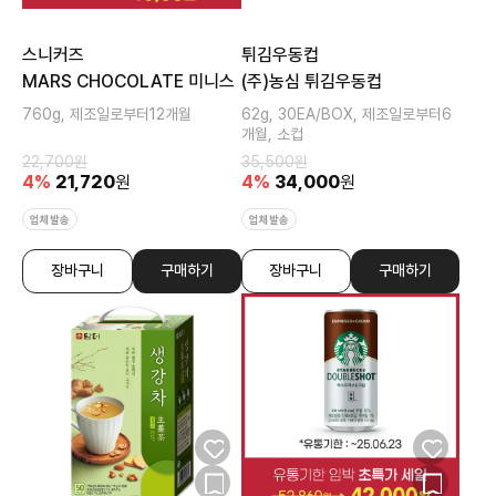
스니커즈
튀김우동컵
MARS CHOCOLATE 미니스
(주)농심 튀김우동컵
760g, 제조일로부터12개월
62g, 30EA/BOX, 제조일로부터6
개월, 소컵
22,700
원
35,500
원
4
%
21,720
원
4
%
34,000
원
업체발송
업체발송
장바구니
구매하기
장바구니
구매하기