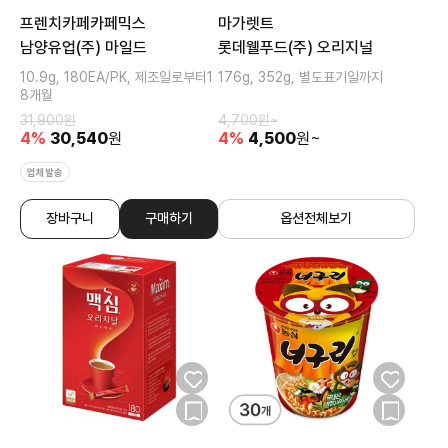
프렌치카페카페믹스
마가렛트
남양유업(주) 마일드
롯데웰푸드(주) 오리지널
10.9g, 180EA/PK, 제조일로부터1
176g, 352g, 별도표기일까지
8개월
31,900
원
4,700
원~
4
%
30,540
원
4
%
4,500
원~
업체발송
장바구니
구매하기
옵션전체보기