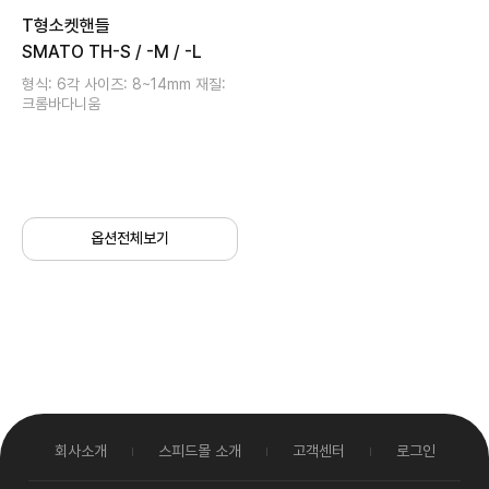
T형소켓핸들
SMATO TH-S / -M / -L
형식: 6각 사이즈: 8~14mm 재질:
크롬바다니움
옵션전체보기
회사소개
스피드몰 소개
고객센터
로그인