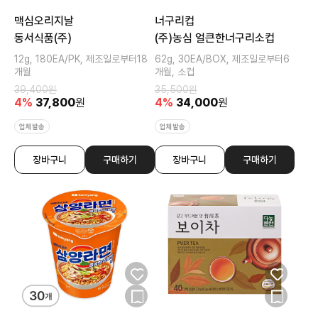
맥심오리지날
너구리컵
동서식품(주)
(주)농심 얼큰한너구리소컵
12g, 180EA/PK, 제조일로부터18
62g, 30EA/BOX, 제조일로부터6
개월
개월, 소컵
39,400
원
35,500
원
4
%
37,800
원
4
%
34,000
원
업체발송
업체발송
장바구니
구매하기
장바구니
구매하기