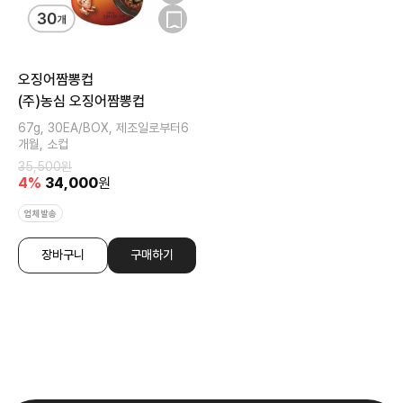
오징어짬뽕컵
(주)농심 오징어짬뽕컵
67g, 30EA/BOX, 제조일로부터6
개월, 소컵
35,500
원
4
%
34,000
원
업체발송
장바구니
구매하기