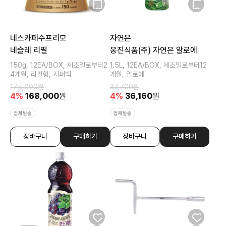
네스카페수프리모
자연은
네슬레 리필
웅진식품(주) 자연은 알로에
150g, 12EA/BOX, 제조일로부터2
1.5L, 12EA/BOX, 제조일로부터12
4개월, 리필형, 지퍼백
개월, 알로에
175,000
원
37,700
원
4
%
168,000
원
4
%
36,160
원
업체발송
업체발송
장바구니
구매하기
장바구니
구매하기