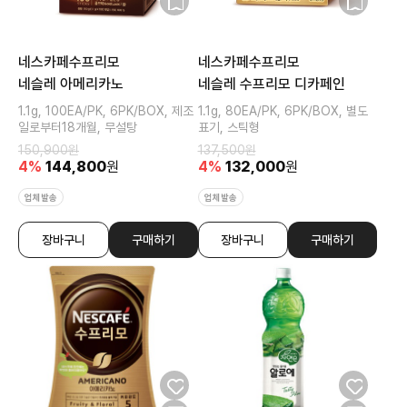
네스카페수프리모
네스카페수프리모
네슬레 아메리카노
네슬레 수프리모 디카페인
1.1g, 100EA/PK, 6PK/BOX, 제조
1.1g, 80EA/PK, 6PK/BOX, 별도
일로부터18개월, 무설탕
표기, 스틱형
150,900
원
137,500
원
4
%
144,800
원
4
%
132,000
원
업체발송
업체발송
장바구니
구매하기
장바구니
구매하기