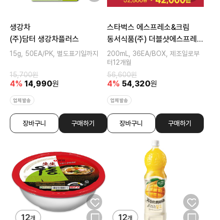
생강차
스타벅스 에스프레소&크림
(주)담터 생강차플러스
동서식품(주) 더블샷에스프레소
앤크림
15g, 50EA/PK, 별도표기일까지
200mL, 36EA/BOX, 제조일로부
터12개월
15,700
원
56,600
원
4
%
14,990
원
4
%
54,320
원
업체발송
업체발송
장바구니
구매하기
장바구니
구매하기