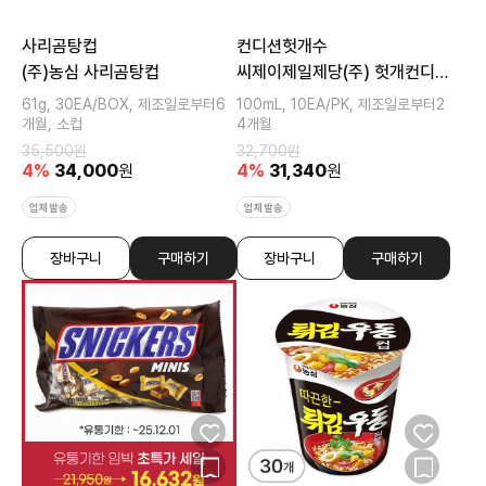
사리곰탕컵
컨디션헛개수
(주)농심 사리곰탕컵
씨제이제일제당(주) 헛개컨디션
파워
61g, 30EA/BOX, 제조일로부터6
100mL, 10EA/PK, 제조일로부터2
개월, 소컵
4개월
35,500
원
32,700
원
4
%
34,000
원
4
%
31,340
원
업체발송
업체발송
장바구니
구매하기
장바구니
구매하기