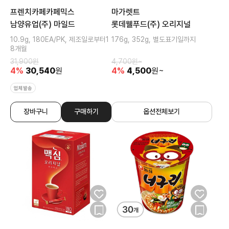
프렌치카페카페믹스
마가렛트
남양유업(주) 마일드
롯데웰푸드(주) 오리지널
10.9g, 180EA/PK, 제조일로부터1
176g, 352g, 별도표기일까지
8개월
31,900
원
4,700
원~
4
%
30,540
원
4
%
4,500
원~
업체발송
장바구니
구매하기
옵션전체보기