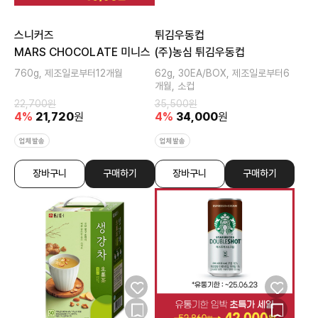
스니커즈
튀김우동컵
MARS CHOCOLATE 미니스
(주)농심 튀김우동컵
760g, 제조일로부터12개월
62g, 30EA/BOX, 제조일로부터6
개월, 소컵
22,700
원
35,500
원
4
%
21,720
원
4
%
34,000
원
업체발송
업체발송
장바구니
구매하기
장바구니
구매하기