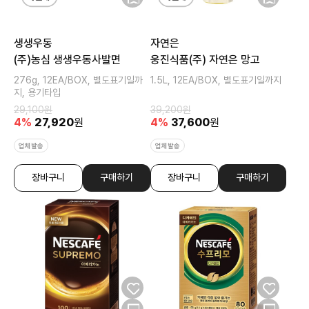
생생우동
자연은
(주)농심 생생우동사발면
웅진식품(주) 자연은 망고
276g, 12EA/BOX, 별도표기일까
1.5L, 12EA/BOX, 별도표기일까지
지, 용기타입
29,100
원
39,200
원
4
%
27,920
원
4
%
37,600
원
업체발송
업체발송
장바구니
구매하기
장바구니
구매하기