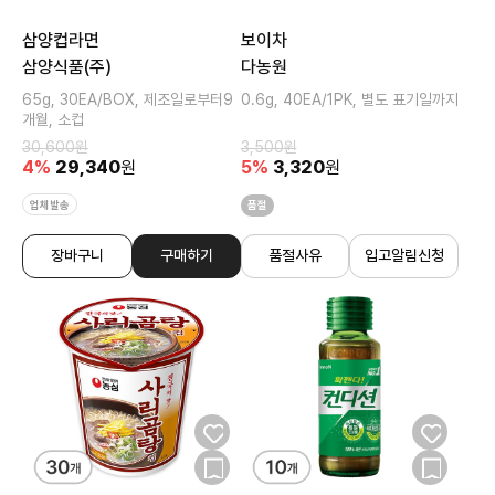
삼양컵라면
보이차
삼양식품(주)
다농원
65g, 30EA/BOX, 제조일로부터9
0.6g, 40EA/1PK, 별도 표기일까지
개월, 소컵
30,600
원
3,500
원
4
%
29,340
원
5
%
3,320
원
업체발송
품절
장바구니
구매하기
품절사유
입고알림신청