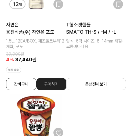
자연은
T형소켓핸들
웅진식품(주) 자연은 포도
SMATO TH-S / -M / -L
1.5L, 12EA/BOX, 제조일로부터12
형식: 6각 사이즈: 8~14mm 재질:
개월, 포도
크롬바다니움
39,000
원
4
%
37,440
원
업체발송
장바구니
구매하기
옵션전체보기