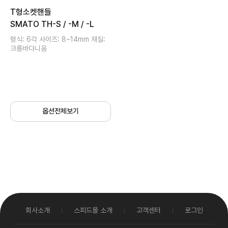
T형소켓핸들
SMATO TH-S / -M / -L
형식: 6각 사이즈: 8~14mm 재질:
크롬바다니움
옵션전체보기
회사소개
스피드몰 소개
고객센터
로그인