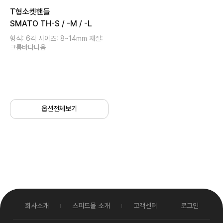
T형소켓핸들
SMATO TH-S / -M / -L
형식: 6각 사이즈: 8~14mm 재질:
크롬바다니움
옵션전체보기
회사소개
스피드몰 소개
고객센터
로그인