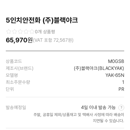
5인치안전화 (주)블랙야크
0
개 상품평
65,970
원
(VAT 포함
72,567
원)
상품코드
M0GS8
제조사(브랜드)
(주)블랙야크(BLACKYAK)
모델명
YAK-65N
최소주문수량
1
단위
PR
발송예정일
4일 이내 발송 가능
주말, 공휴일 제외/상품재고 및 택배사 사정에 따라 배송이
지연될 수 있습니다.