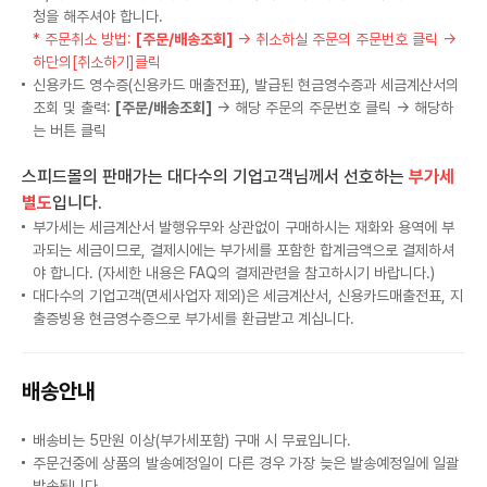
청을 해주셔야 합니다.
* 주문취소 방법:
[주문/배송조회]
→ 취소하실 주문의 주문번호 클릭 →
하단의[취소하기]클릭
신용카드 영수증(신용카드 매출전표), 발급된 현금영수증과 세금계산서의
조회 및 출력:
[주문/배송조회]
→ 해당 주문의 주문번호 클릭 → 해당하
는 버튼 클릭
스피드몰의 판매가는 대다수의 기업고객님께서 선호하는
부가세
별도
입니다.
부가세는 세금계산서 발행유무와 상관없이 구매하시는 재화와 용역에 부
과되는 세금이므로, 결제시에는 부가세를 포함한 합계금액으로 결제하셔
야 합니다. (자세한 내용은 FAQ의 결제관련을 참고하시기 바랍니다.)
대다수의 기업고객(면세사업자 제외)은 세금계산서, 신용카드매출전표, 지
출증빙용 현금영수증으로 부가세를 환급받고 계십니다.
배송안내
배송비는 5만원 이상(부가세포함) 구매 시 무료입니다.
주문건중에 상품의 발송예정일이 다른 경우 가장 늦은 발송예정일에 일괄
발송됩니다.