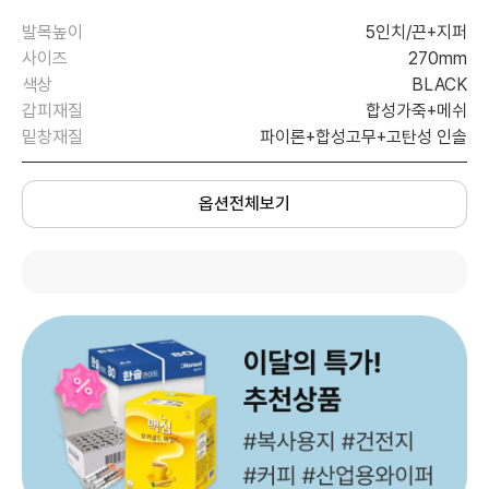
발목높이
5인치/끈+지퍼
사이즈
270mm
색상
BLACK
갑피재질
합성가죽+메쉬
밑창재질
파이론+합성고무+고탄성 인솔
옵션전체보기