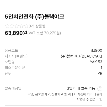
5인치안전화 (주)블랙야크
0
개 상품평
63,890
원
(VAT 포함
70,279
원)
상품코드
BJ90X
제조사(브랜드)
(주)블랙야크(BLACKYAK)
모델명
YAK-53
최소주문수량
1
단위
PR
발송예정일
6일 이내 발송 가능
주말, 공휴일 제외/상품재고 및 택배사 사정에 따라 배송이
지연될 수 있습니다.