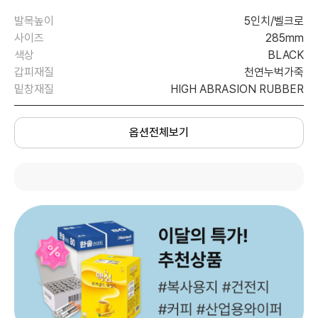
발목높이
5인치/벨크로
사이즈
285mm
색상
BLACK
갑피재질
천연누벅가죽
밑창재질
HIGH ABRASION RUBBER
옵션전체보기