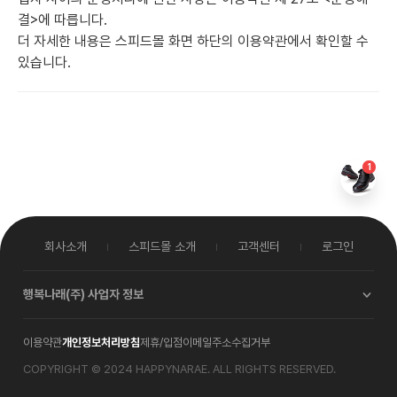
결>에 따릅니다.
더 자세한 내용은 스피드몰 화면 하단의 이용약관에서 확인할 수
있습니다.
1
회사소개
스피드몰 소개
고객센터
로그인
행복나래(주)
사업자 정보
대표이사
박재한
이용약관
개인정보처리방침
제휴/입점
이메일주소수집거부
사업자등록번호
114-86-00579
통신판매업신고
2017-서울중구-0619호
COPYRIGHT © 2024 HAPPYNARAE. ALL RIGHTS RESERVED.
사업자정보확인
본사
서울특별시 중구 서소문로