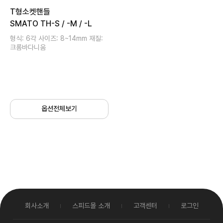
T형소켓핸들
SMATO TH-S / -M / -L
형식: 6각 사이즈: 8~14mm 재질:
크롬바다니움
옵션전체보기
회사소개
스피드몰 소개
고객센터
로그인