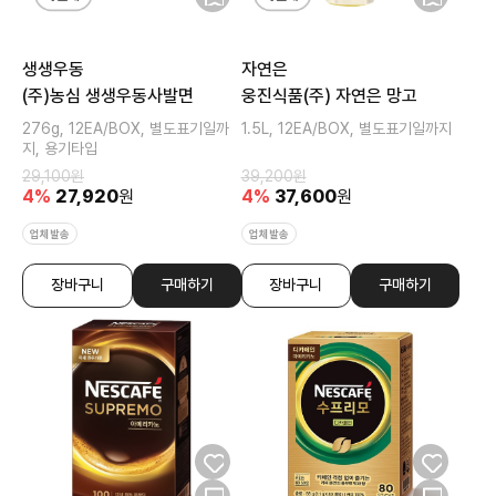
생생우동
자연은
(주)농심 생생우동사발면
웅진식품(주) 자연은 망고
276g, 12EA/BOX, 별도표기일까
1.5L, 12EA/BOX, 별도표기일까지
지, 용기타입
29,100
원
39,200
원
4
%
27,920
원
4
%
37,600
원
업체발송
업체발송
장바구니
구매하기
장바구니
구매하기