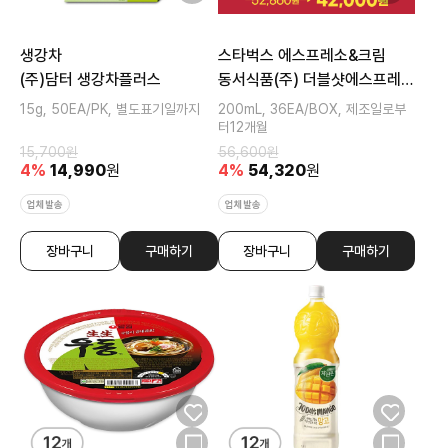
생강차
스타벅스 에스프레소&크림
(주)담터 생강차플러스
동서식품(주) 더블샷에스프레소
앤크림
15g, 50EA/PK, 별도표기일까지
200mL, 36EA/BOX, 제조일로부
터12개월
15,700
원
56,600
원
4
%
14,990
원
4
%
54,320
원
업체발송
업체발송
장바구니
구매하기
장바구니
구매하기