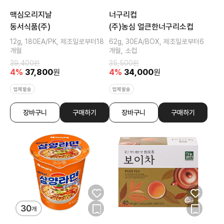
맥심오리지날
너구리컵
동서식품(주)
(주)농심 얼큰한너구리소컵
12g, 180EA/PK, 제조일로부터18
62g, 30EA/BOX, 제조일로부터6
개월
개월, 소컵
39,400
원
35,500
원
4
%
37,800
원
4
%
34,000
원
업체발송
업체발송
장바구니
구매하기
장바구니
구매하기