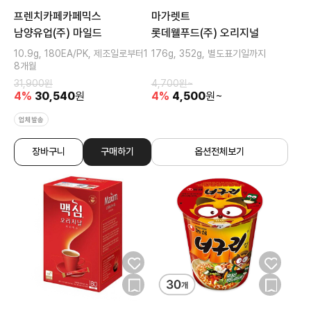
프렌치카페카페믹스
마가렛트
남양유업(주) 마일드
롯데웰푸드(주) 오리지널
10.9g, 180EA/PK, 제조일로부터1
176g, 352g, 별도표기일까지
8개월
31,900
원
4,700
원~
4
%
30,540
원
4
%
4,500
원~
업체발송
장바구니
구매하기
옵션전체보기