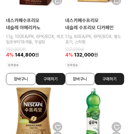
네스카페수프리모
네스카페수프리모
네슬레 아메리카노
네슬레 수프리모 디카페인
1.1g, 100EA/PK, 6PK/BOX, 제조
1.1g, 80EA/PK, 6PK/BOX, 별도
일로부터18개월, 무설탕
표기, 스틱형
150,900
원
137,500
원
4
%
144,800
원
4
%
132,000
원
업체발송
업체발송
장바구니
구매하기
장바구니
구매하기