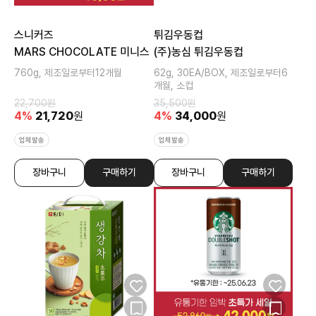
스니커즈
튀김우동컵
MARS CHOCOLATE 미니스
(주)농심 튀김우동컵
760g, 제조일로부터12개월
62g, 30EA/BOX, 제조일로부터6
개월, 소컵
22,700
원
35,500
원
4
%
21,720
원
4
%
34,000
원
업체발송
업체발송
장바구니
구매하기
장바구니
구매하기