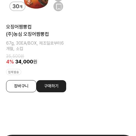
오징어짬뽕컵
(주)농심 오징어짬뽕컵
67g, 30EA/BOX, 제조일로부터6
개월, 소컵
35,500
원
4
%
34,000
원
업체발송
장바구니
구매하기