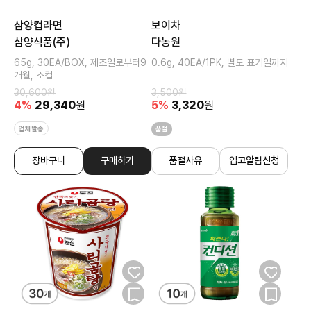
삼양컵라면
보이차
삼양식품(주)
다농원
65g, 30EA/BOX, 제조일로부터9
0.6g, 40EA/1PK, 별도 표기일까지
개월, 소컵
30,600
원
3,500
원
4
%
29,340
원
5
%
3,320
원
업체발송
품절
장바구니
구매하기
품절사유
입고알림신청