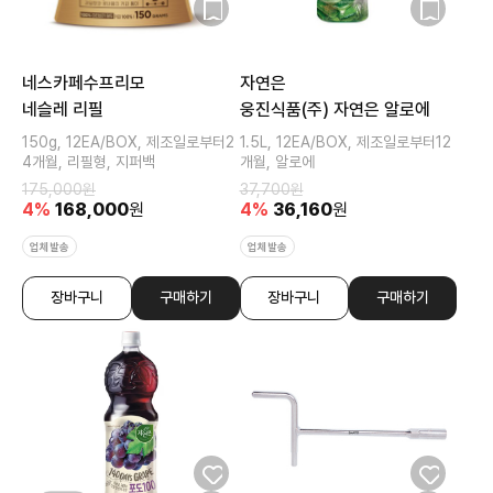
네스카페수프리모
자연은
네슬레 리필
웅진식품(주) 자연은 알로에
150g, 12EA/BOX, 제조일로부터2
1.5L, 12EA/BOX, 제조일로부터12
4개월, 리필형, 지퍼백
개월, 알로에
175,000
원
37,700
원
4
%
168,000
원
4
%
36,160
원
업체발송
업체발송
장바구니
구매하기
장바구니
구매하기