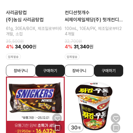
사리곰탕컵
컨디션헛개수
(주)농심 사리곰탕컵
씨제이제일제당(주) 헛개컨디션
파워
61g, 30EA/BOX, 제조일로부터6
100mL, 10EA/PK, 제조일로부터2
개월, 소컵
4개월
35,500
원
32,700
원
4
%
34,000
원
4
%
31,340
원
업체발송
업체발송
장바구니
구매하기
장바구니
구매하기