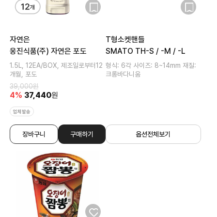
자연은
T형소켓핸들
웅진식품(주) 자연은 포도
SMATO TH-S / -M / -L
1.5L, 12EA/BOX, 제조일로부터12
형식: 6각 사이즈: 8~14mm 재질:
개월, 포도
크롬바다니움
39,000
원
4
%
37,440
원
업체발송
장바구니
구매하기
옵션전체보기