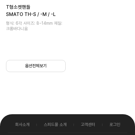
T형소켓핸들
SMATO TH-S / -M / -L
형식: 6각 사이즈: 8~14mm 재질:
크롬바다니움
옵션전체보기
회사소개
스피드몰 소개
고객센터
로그인