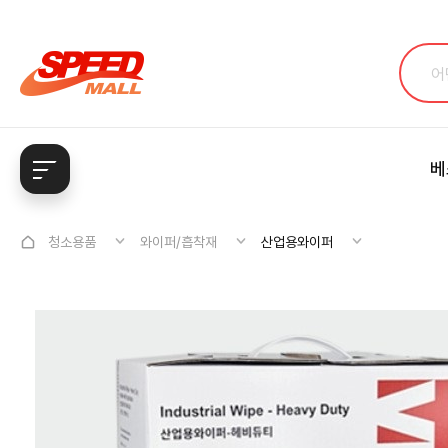
베
청소용품
와이퍼/흡착재
산업용와이퍼