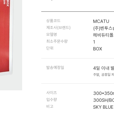
상품코드
MCATU
제조사(브랜드)
(주)벤투스
모델명
헤비듀티폴
최소주문수량
1
단위
BOX
발송예정일
4일 이내 
주말, 공휴일 
사이즈
300*35
입수량
300SH/B
비고
SKY BLUE