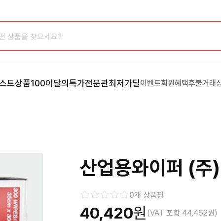
스트상품100
이달의특가
전문관
최저가딜
이벤트
회원혜택
후불거래
산업용와이퍼 (주
0
개 상품평
40,420
원
(VAT 포함
44,462
원)