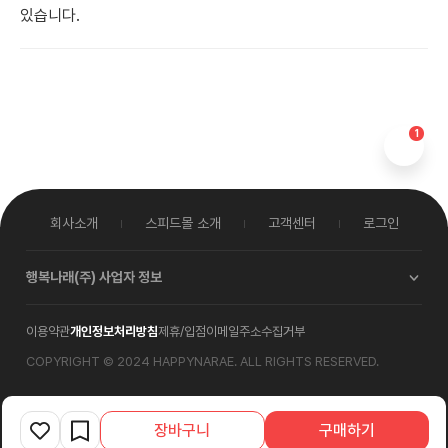
있습니다.
1
회사소개
스피드몰 소개
고객센터
로그인
행복나래(주)
사업자 정보
대표이사
박재한
이용약관
개인정보처리방침
제휴/입점
이메일주소수집거부
사업자등록번호
114-86-00579
통신판매업신고
2017-서울중구-0619호
COPYRIGHT © 2024 HAPPYNARAE. ALL RIGHTS RESERVED.
사업자정보확인
본사
서울특별시 중구 서소문로
89-31(순화동2-6)
장바구니
구매하기
물류센터
경기도 용인시 처인구 모현읍
자작나무로 3 (죽전물류센터 지하 2층)