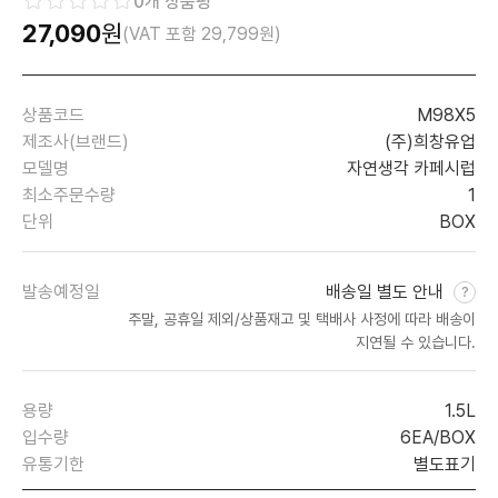
0
개 상품평
27,090
원
(VAT 포함
29,799
원)
상품코드
M98X5
제조사(브랜드)
(주)희창유업
모델명
자연생각 카페시럽
최소주문수량
1
단위
BOX
발송예정일
배송일 별도 안내
주말, 공휴일 제외/상품재고 및 택배사 사정에 따라 배송이
지연될 수 있습니다.
용량
1.5L
입수량
6EA/BOX
유통기한
별도표기