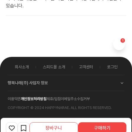
있습니다.
1
회사소개
스피드몰 소개
고객센터
로그인
행복나래(주)
사업자 정보
대표이사
박재한
이용약관
개인정보처리방침
제휴/입점
이메일주소수집거부
사업자등록번호
114-86-00579
통신판매업신고
2017-서울중구-0619호
COPYRIGHT © 2024 HAPPYNARAE. ALL RIGHTS RESERVED.
사업자정보확인
본사
서울특별시 중구 서소문로
89-31(순화동2-6)
장바구니
구매하기
물류센터
경기도 용인시 처인구 모현읍