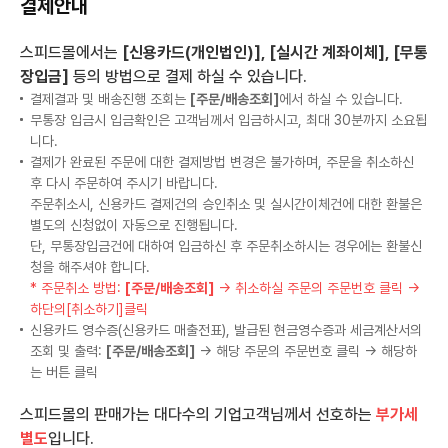
결제안내
스피드몰에서는
[신용카드(개인법인)], [실시간 계좌이체], [무통
장입금]
등의 방법으로 결제 하실 수 있습니다.
결제결과 및 배송진행 조회는
[주문/배송조회]
에서 하실 수 있습니다.
무통장 입금시 입금확인은 고객님께서 입금하시고, 최대 30분까지 소요됩
니다.
결제가 완료된 주문에 대한 결제방법 변경은 불가하며, 주문을 취소하신
후 다시 주문하여 주시기 바랍니다.
주문취소시, 신용카드 결제건의 승인취소 및 실시간이체건에 대한 환불은
별도의 신청없이 자동으로 진행됩니다.
단, 무통장입금건에 대하여 입금하신 후 주문취소하시는 경우에는 환불신
청을 해주셔야 합니다.
* 주문취소 방법:
[주문/배송조회]
→ 취소하실 주문의 주문번호 클릭 →
하단의[취소하기]클릭
신용카드 영수증(신용카드 매출전표), 발급된 현금영수증과 세금계산서의
조회 및 출력:
[주문/배송조회]
→ 해당 주문의 주문번호 클릭 → 해당하
는 버튼 클릭
스피드몰의 판매가는 대다수의 기업고객님께서 선호하는
부가세
별도
입니다.