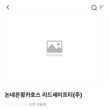
논네온윙카호스 리드세이프티(주)
0
개 상품평