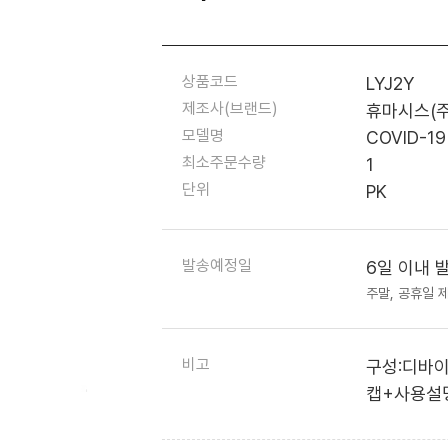
상품코드
LYJ2Y
제조사(브랜드)
휴마시스(주)
모델명
COVID-19
최소주문수량
1
단위
PK
발송예정일
6일 이내 
주말, 공휴일 
비고
구성:디바
캡+사용설명