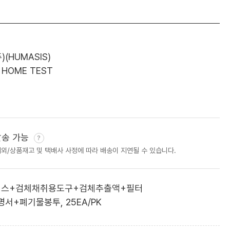
(HUMASIS)
 HOME TEST
발송 가능
제외/상품재고 및 택배사 사정에 따라 배송이 지연될 수 있습니다.
이스+검체채취용도구+검체추출액+필터
서+폐기물봉투, 25EA/PK