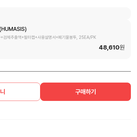
UMASIS)
+검체추출액+필터캡+사용설명서+폐기물봉투, 25EA/PK
48,610
원
니
구매하기