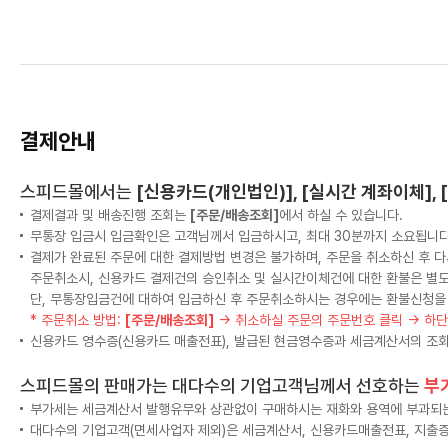
결제안내
스피드몰에서는
[신용카드(개인법인)], [실시간 계좌이체],
결제결과 및 배송진행 조회는
[주문/배송조회]
에서 하실 수 있습니다.
무통장 입금시 입금확인은 고객님께서 입금하시고, 최대 30분까지 소요됩니다
결제가 완료된 주문에 대한 결제방법 변경은 불가하며, 주문을 취소하신 후 다
주문취소시, 신용카드 결제건의 승인취소 및 실시간이체건에 대한 환불은 별
단, 무통장입금건에 대하여 입금하신 후 주문취소하시는 경우에는 환불신청을
* 주문취소 방법:
[주문/배송조회]
→ 취소하실 주문의 주문번호 클릭 → 하
신용카드 영수증(신용카드 매출전표), 발급된 현금영수증과 세금계산서의 조회
스피드몰의 판매가는 대다수의 기업고객님께서 선호하는
부
부가세는 세금계산서 발행유무와 상관없이 구매하시는 재화와 용역에 부과되는 
대다수의 기업고객(면세사업자 제외)은 세금계산서, 신용카드매출전표, 지출