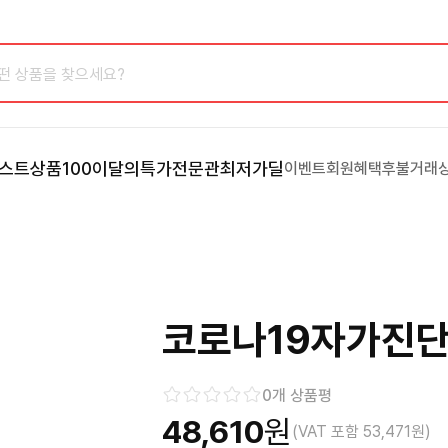
스트상품100
이달의특가
전문관
최저가딜
이벤트
회원혜택
후불거래
코로나19자가진단
0
개 상품평
48,610
원
(VAT 포함
53,471
원)