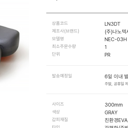
상품코드
LN3DT
제조사(브랜드)
(주)나노텍
모델명
NEC-03H
최소주문수량
1
단위
PR
발송예정일
6일 이내 
주말, 공휴일 
사이즈
300mm
색상
GRAY
갑피재질
친환경EV
타입
간편화/주