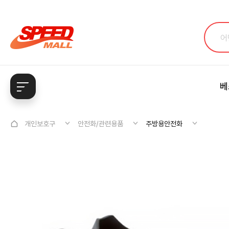
베
개인보호구
안전화/관련용품
주방용안전화