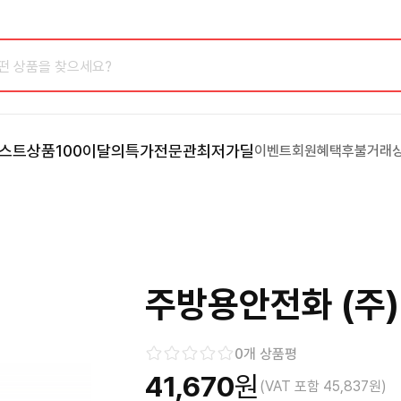
스트상품100
이달의특가
전문관
최저가딜
이벤트
회원혜택
후불거래
주방용안전화 (주
0
개 상품평
41,670
원
(VAT 포함
45,837
원)