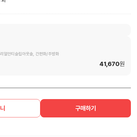
VA/리얼안티슬립아웃솔, 간편화/주방화
41,670
원
니
구매하기