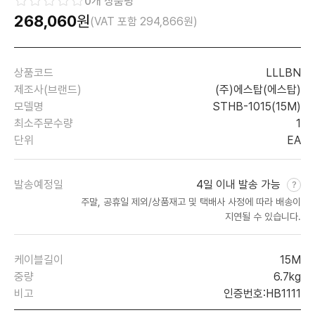
0
개 상품평
268,060
원
(VAT 포함
294,866
원)
상품코드
LLLBN
제조사(브랜드)
(주)에스탑(에스탑)
모델명
STHB-1015(15M)
최소주문수량
1
단위
EA
발송예정일
4일 이내 발송 가능
주말, 공휴일 제외/상품재고 및 택배사 사정에 따라 배송이
지연될 수 있습니다.
케이블길이
15M
중량
6.7kg
비고
인증번호:HB1111