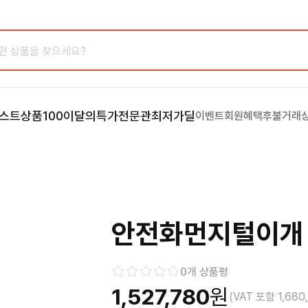
스트상품100
이달의특가
전문관
최저가딜
이벤트
회원혜택
후불거래
안전화먼지털이개 
0
개 상품평
1,527,780
원
(VAT 포함
1,680