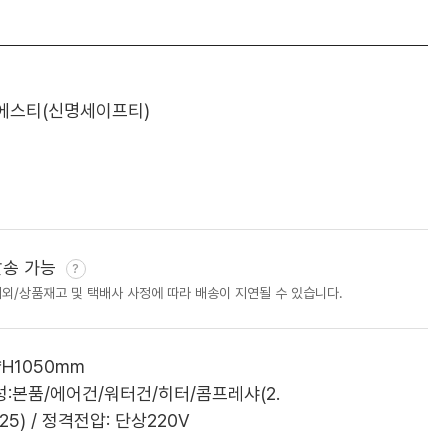
에스티(신명세이프티)
발송 가능
제외/상품재고 및 택배사 사정에 따라 배송이 지연될 수 있습니다.
*H1050mm
성:본품/에어건/워터건/히터/콤프레샤(2.
-25) / 정격전압: 단상220V