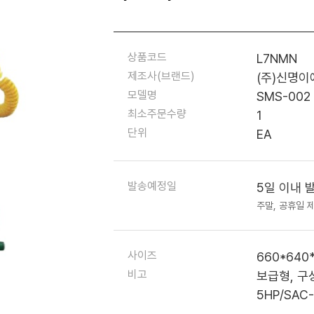
상품코드
L7NMN
제조사(브랜드)
(주)신명이
모델명
SMS-002
최소주문수량
1
단위
EA
발송예정일
5일 이내 
주말, 공휴일 
사이즈
660*640
비고
보급형, 구
5HP/SAC