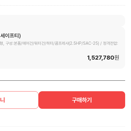
세이프티)
급형, 구성:본품/에어건/워터건/히터/콤프레샤(2.5HP/SAC-25) / 정격전압:
1,527,780
원
니
구매하기