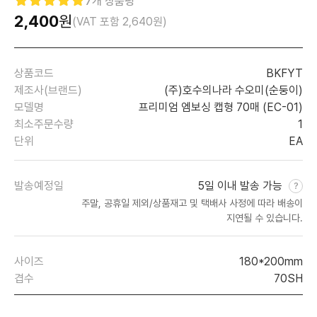
7
개 상품평
2,400
원
(VAT 포함
2,640
원)
상품코드
BKFYT
제조사(브랜드)
(주)호수의나라 수오미(순둥이)
모델명
프리미엄 엠보싱 캡형 70매 (EC-01)
최소주문수량
1
단위
EA
발송예정일
5일 이내 발송 가능
주말, 공휴일 제외/상품재고 및 택배사 사정에 따라 배송이
지연될 수 있습니다.
사이즈
180*200mm
겹수
70SH