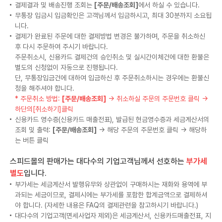
결제결과 및 배송진행 조회는
[주문/배송조회]
에서 하실 수 있습니다.
무통장 입금시 입금확인은 고객님께서 입금하시고, 최대 30분까지 소요됩
니다.
결제가 완료된 주문에 대한 결제방법 변경은 불가하며, 주문을 취소하신
후 다시 주문하여 주시기 바랍니다.
주문취소시, 신용카드 결제건의 승인취소 및 실시간이체건에 대한 환불은
별도의 신청없이 자동으로 진행됩니다.
단, 무통장입금건에 대하여 입금하신 후 주문취소하시는 경우에는 환불신
청을 해주셔야 합니다.
* 주문취소 방법:
[주문/배송조회]
→ 취소하실 주문의 주문번호 클릭 →
하단의[취소하기]클릭
신용카드 영수증(신용카드 매출전표), 발급된 현금영수증과 세금계산서의
조회 및 출력:
[주문/배송조회]
→ 해당 주문의 주문번호 클릭 → 해당하
는 버튼 클릭
스피드몰의 판매가는 대다수의 기업고객님께서 선호하는
부가세
별도
입니다.
부가세는 세금계산서 발행유무와 상관없이 구매하시는 재화와 용역에 부
과되는 세금이므로, 결제시에는 부가세를 포함한 합계금액으로 결제하셔
야 합니다. (자세한 내용은 FAQ의 결제관련을 참고하시기 바랍니다.)
대다수의 기업고객(면세사업자 제외)은 세금계산서, 신용카드매출전표, 지