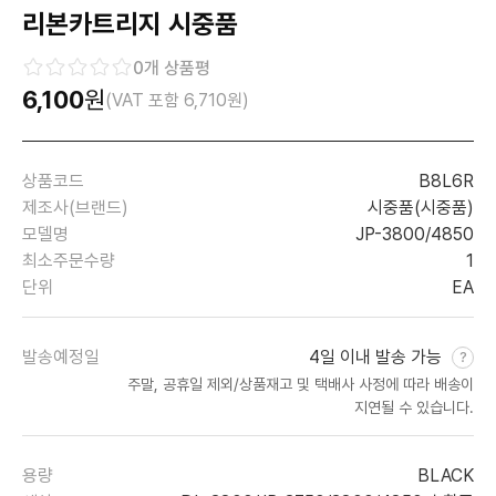
리본카트리지 시중품
0
개 상품평
6,100
원
(VAT 포함
6,710
원)
상품코드
B8L6R
제조사(브랜드)
시중품(시중품)
모델명
JP-3800/4850
최소주문수량
1
단위
EA
발송예정일
4일 이내 발송 가능
주말, 공휴일 제외/상품재고 및 택배사 사정에 따라 배송이
지연될 수 있습니다.
용량
BLACK