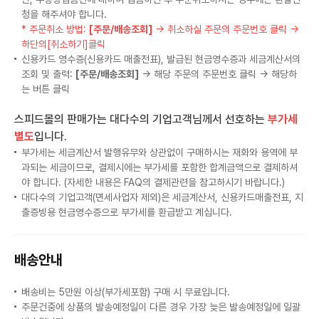
청을 해주셔야 합니다.
* 주문취소 방법:
[주문/배송조회]
→ 취소하실 주문의 주문번호 클릭 →
하단의[취소하기]클릭
신용카드 영수증(신용카드 매출전표), 발급된 현금영수증과 세금계산서의
조회 및 출력:
[주문/배송조회]
→ 해당 주문의 주문번호 클릭 → 해당하
는 버튼 클릭
스피드몰의 판매가는 대다수의 기업고객님께서 선호하는
부가세
별도
입니다.
부가세는 세금계산서 발행유무와 상관없이 구매하시는 재화와 용역에 부
과되는 세금이므로, 결제시에는 부가세를 포함한 합계금액으로 결제하셔
야 합니다. (자세한 내용은 FAQ의 결제관련을 참고하시기 바랍니다.)
대다수의 기업고객(면세사업자 제외)은 세금계산서, 신용카드매출전표, 지
출증빙용 현금영수증으로 부가세를 환급받고 계십니다.
배송안내
배송비는 5만원 이상(부가세포함) 구매 시 무료입니다.
주문건중에 상품의 발송예정일이 다른 경우 가장 늦은 발송예정일에 일괄