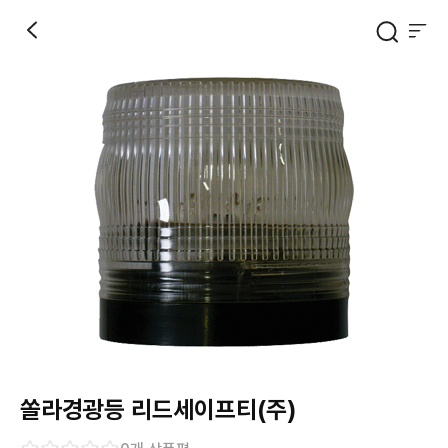
쏠라경광등 리드세이프티(주)