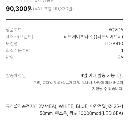
0
개 상품평
90,300
원
(VAT 포함
99,330
원)
상품코드
AQVDA
제조사(브랜드)
리드세이프티(주)(리드세이프티)
모델명
LD-8410
최소주문수량
1
단위
EA
발송예정일
4일 이내 발송 가능
주말, 공휴일 제외/상품재고 및 택배사 사정에 따라 배송이
지연될 수 있습니다.
규격
쏠라충전지(1.2V*4EA), WHITE, BLUE, 야간점멸, Ø125*1
50mm, 휀스용, 광도 10000mcd(LED 6EA)