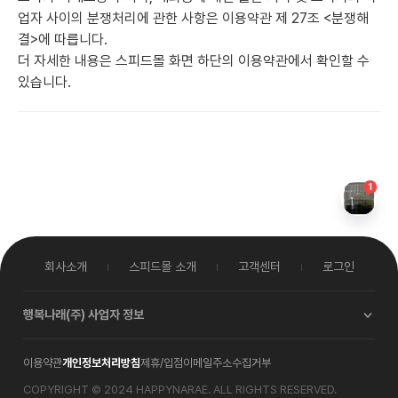
업자 사이의 분쟁처리에 관한 사항은 이용약관 제 27조 <분쟁해
결>에 따릅니다.
더 자세한 내용은 스피드몰 화면 하단의 이용약관에서 확인할 수
있습니다.
1
회사소개
스피드몰 소개
고객센터
로그인
행복나래(주)
사업자 정보
대표이사
박재한
이용약관
개인정보처리방침
제휴/입점
이메일주소수집거부
사업자등록번호
114-86-00579
통신판매업신고
2017-서울중구-0619호
COPYRIGHT © 2024 HAPPYNARAE. ALL RIGHTS RESERVED.